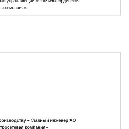
нный управляющий АО «Кызылординская
ая компания».
роизводству – главный инженер АО
тросетевая компания»