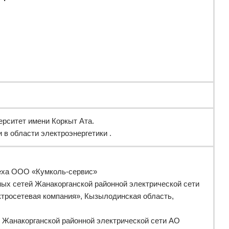
ерситет имени Коркыт Ата.
 в области электроэнергетики .
цеха ООО «Кумколь-сервис»
ных сетей Жанакорганской районной электрической сети
тросетевая компания», Кызылодинская область,
у Жанакорганской районной электрической сети АО