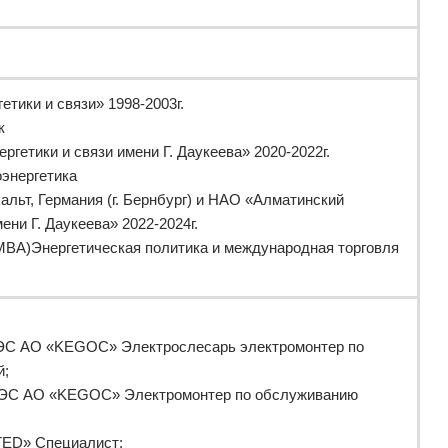
тики и связи» 1998-2003г.
к
гетики и связи имени Г. Даукеева» 2020-2022г.
оэнергетика
льт, Германия (г. Бернбург) и НАО «Алматинский
ени Г. Даукеева» 2022-2024г.
n (MBA)Энергетическая политика и международная торговля
МЭС АО «KEGOC» Электрослесарь электромонтер по
й;
 МЭС АО «KEGOC» Электромонтер по обслуживанию
TED» Специалист;