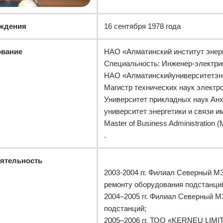
ождения
16 сентября 1978 года
ование
НАО «Алматинский институт энерге
Специальность: Инженер-электри
НАО «Алматинскийуниверситетэнер
Магистр технических наук электр
Университет прикладных наук Анха
университет энергетики и связи им
Master of Business Administratio
.
еятельность
2003-2004 гг. Филиал Северный 
ремонту оборудования подстанци
2004–2005 гг. Филиал Северный
подстанций;
2005–2006 гг. ТОО «KERNEU LIMI