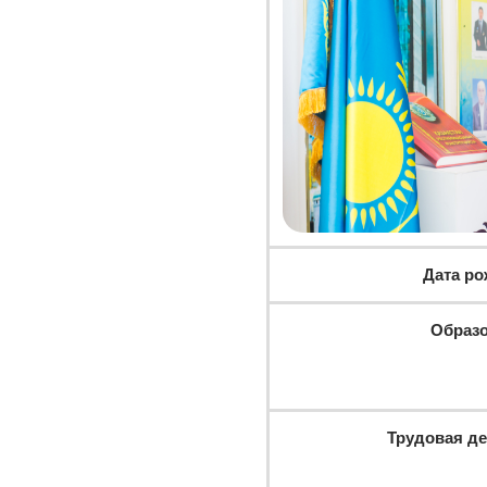
Дата р
Образ
Трудовая д