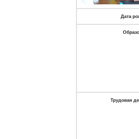
Дата р
Образ
Трудовая д