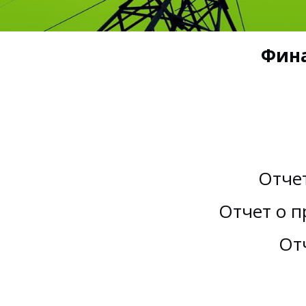
Фина
Отчет
Отчет о п
Отч